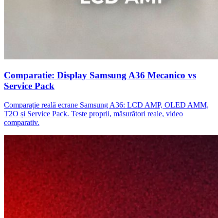
Comparatie: Display Samsung A36 Mecanico vs
Service Pack
Comparație reală ecrane Samsung A36: LCD AMP, OLED AMM,
T2O și Service Pack. Teste proprii, măsurători reale, video
comparativ.