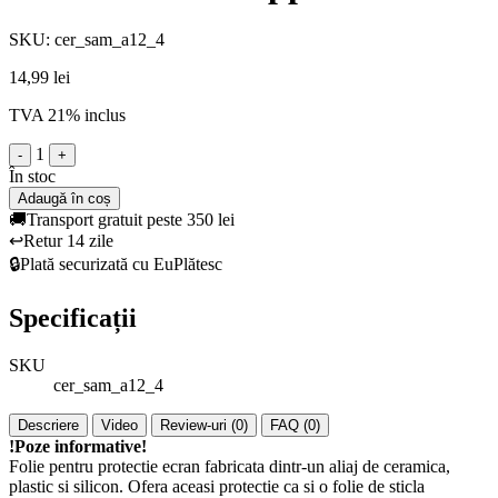
SKU: cer_sam_a12_4
14,99 lei
TVA 21% inclus
1
-
+
În stoc
Adaugă în coș
🚚
Transport gratuit peste 350 lei
↩️
Retur 14 zile
🔒
Plată securizată cu EuPlătesc
Specificații
SKU
cer_sam_a12_4
Descriere
Video
Review-uri (0)
FAQ (0)
!Poze informative!
Folie pentru protectie ecran fabricata dintr-un aliaj de ceramica,
plastic si silicon. Ofera aceasi protectie ca si o folie de sticla