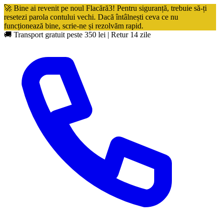
🚀 Bine ai revenit pe noul Flacără3! Pentru siguranță, trebuie să-ți
resetezi parola contului vechi. Dacă întâlnești ceva ce nu
funcționează bine, scrie-ne și rezolvăm rapid.
🚚 Transport gratuit peste 350 lei
|
Retur 14 zile