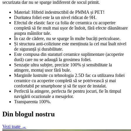
securizata dar nu se sparge indiferent de socul primit.
Material: Hibrid indestructibil de PMMA și PET!
Duritatea foliei este la un nivel ridicat de 9H.
Efectul de elastic face ca folia de ceramica cu acoperire
completă să fie mult mai ușor de îndoit, fără efecte dăunătoare
asupra mâinilor tale.
În caz de cădere, nu se sparge în multe bucăți periculoase.
Și structura anti-coliziune este menținuta la cel mai înalt nivel
de siguranță și durabilitate.
Este compusa din staraturi ceramice suplimentare (acoperire
dură) care nu se adaugă la grosimea foliei.
Senzație ultra subțire, precizie 100% și sensibilitate la
atingere, montaj usor fără bule.
Marginile lustruite cu tehnologia 2.5D fac ca utilizarea foliei
ceramice cu acoperire completă să se potrivească și mai
confortabil pe smartphone și să fie ușor de instalat.
Perfectă la atingere, perfecta fie pentru jocuri, fie în timpul
navigării ocazionale a mesajelor.
Transparenta 100%.
Din blogul nostru
Vezi toate →