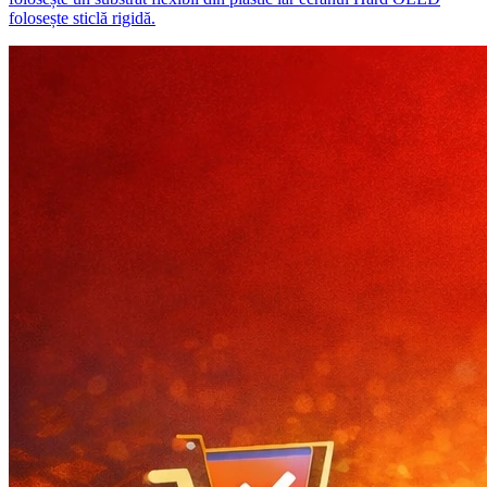
folosește sticlă rigidă.