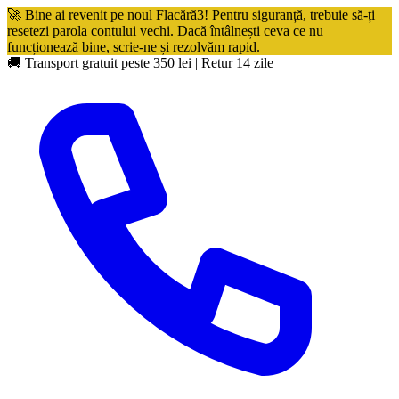
🚀 Bine ai revenit pe noul Flacără3! Pentru siguranță, trebuie să-ți
resetezi parola contului vechi. Dacă întâlnești ceva ce nu
funcționează bine, scrie-ne și rezolvăm rapid.
🚚 Transport gratuit peste 350 lei
|
Retur 14 zile