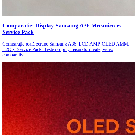
Comparatie: Display Samsung A36 Mecanico vs
Service Pack
Comparație reală ecrane Samsung A36: LCD AMP, OLED AMM,
T2O și Service Pack. Teste proprii, măsurători reale, video
comparativ.