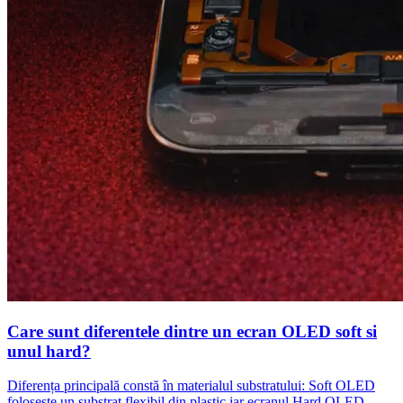
Care sunt diferentele dintre un ecran OLED soft si
unul hard?
Diferența principală constă în materialul substratului: Soft OLED
folosește un substrat flexibil din plastic iar ecranul Hard OLED