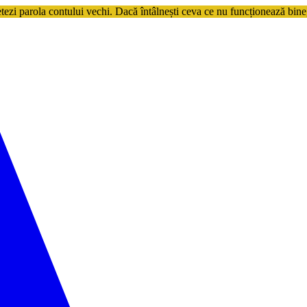
etezi parola contului vechi. Dacă întâlnești ceva ce nu funcționează bine