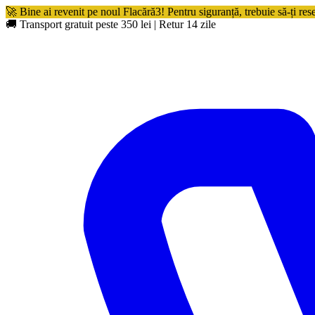
🚀 Bine ai revenit pe noul Flacără3! Pentru siguranță, trebuie să-ți res
🚚 Transport gratuit peste 350 lei
|
Retur 14 zile