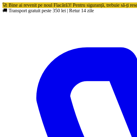
🚀 Bine ai revenit pe noul Flacără3! Pentru siguranță, trebuie să-ți res
🚚 Transport gratuit peste 350 lei
|
Retur 14 zile