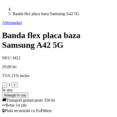
Banda flex placa baza Samsung A42 5G
Aftermarket
Banda flex placa baza
Samsung A42 5G
SKU: bf22
29,00 lei
TVA 21% inclus
1
-
+
În stoc
Adaugă în coș
🚚
Transport gratuit peste 350 lei
↩️
Retur 14 zile
🔒
Plată securizată cu EuPlătesc