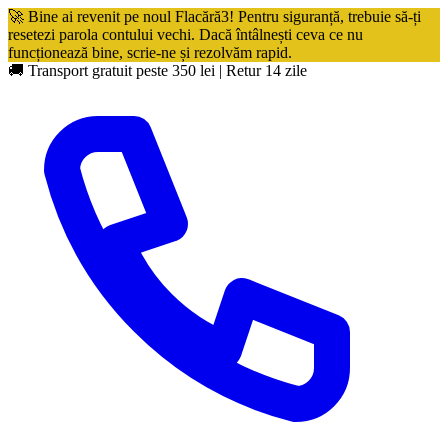
🚀 Bine ai revenit pe noul Flacără3! Pentru siguranță, trebuie să-ți
resetezi parola contului vechi. Dacă întâlnești ceva ce nu
funcționează bine, scrie-ne și rezolvăm rapid.
🚚 Transport gratuit peste 350 lei
|
Retur 14 zile