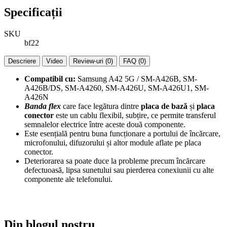
Specificații
SKU
bf22
Descriere
Video
Review-uri (0)
FAQ (0)
Compatibil cu:
Samsung A42 5G / SM-A426B, SM-
A426B/DS, SM-A4260, SM-A426U, SM-A426U1, SM-
A426N
Banda flex
care face legătura dintre
placa de bază
și
placa
conector
este un cablu flexibil, subțire, ce permite transferul
semnalelor electrice între aceste două componente.
Este esențială pentru buna funcționare a portului de încărcare,
microfonului, difuzorului și altor module aflate pe placa
conector.
Deteriorarea sa poate duce la probleme precum încărcare
defectuoasă, lipsa sunetului sau pierderea conexiunii cu alte
componente ale telefonului.
Din blogul nostru