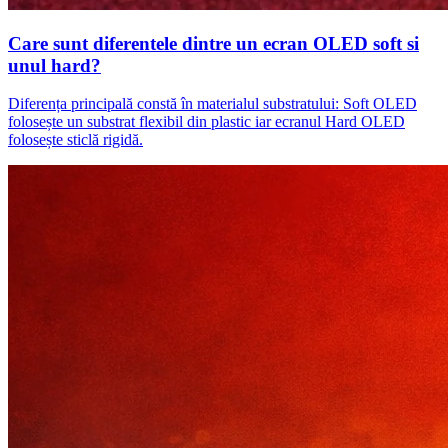
Care sunt diferentele dintre un ecran OLED soft si
unul hard?
Diferența principală constă în materialul substratului: Soft OLED
folosește un substrat flexibil din plastic iar ecranul Hard OLED
folosește sticlă rigidă.