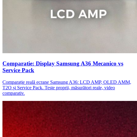
Comparatie: Display Samsung A36 Mecanico vs
Service Pack
Comparație reală ecrane Samsung A36: LCD AMP, OLED AMM,
T2O și Service Pack. Teste proprii, măsurători reale, video
comparativ.