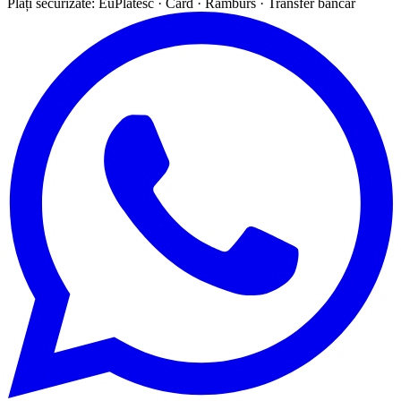
Plăți securizate: EuPlătesc · Card · Ramburs · Transfer bancar