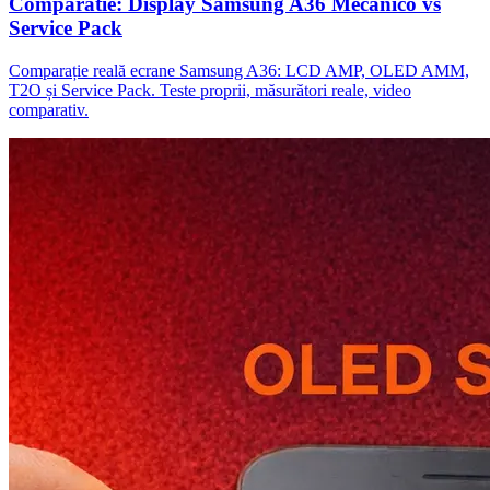
Comparatie: Display Samsung A36 Mecanico vs
Service Pack
Comparație reală ecrane Samsung A36: LCD AMP, OLED AMM,
T2O și Service Pack. Teste proprii, măsurători reale, video
comparativ.