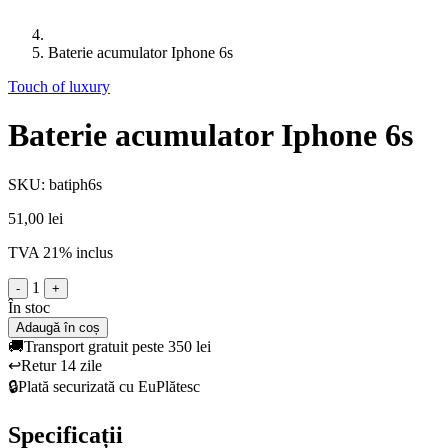
Baterie acumulator Iphone 6s
Touch of luxury
Baterie acumulator Iphone 6s
SKU: batiph6s
51,00 lei
TVA 21% inclus
1
-
+
În stoc
Adaugă în coș
🚚
Transport gratuit peste 350 lei
↩️
Retur 14 zile
🔒
Plată securizată cu EuPlătesc
Specificații