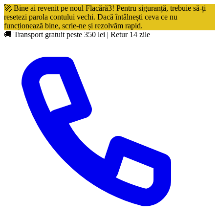
🚀 Bine ai revenit pe noul Flacără3! Pentru siguranță, trebuie să-ți
resetezi parola contului vechi. Dacă întâlnești ceva ce nu
funcționează bine, scrie-ne și rezolvăm rapid.
🚚 Transport gratuit peste 350 lei
|
Retur 14 zile