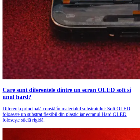
Care sunt diferentele dintre un ecran OLED soft si
unul hard?
Diferența principală constă în materialul substratului: Soft OLED
folosește un substrat flexibil din plastic iar ecranul Hard OLED
folosește sticlă rigidă.