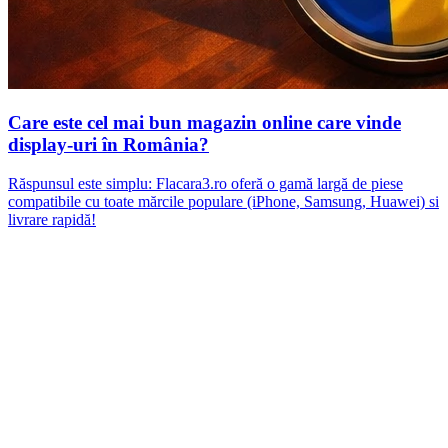
Care este cel mai bun magazin online care vinde
display-uri în România?
Răspunsul este simplu: Flacara3.ro oferă o gamă largă de piese
compatibile cu toate mărcile populare (iPhone, Samsung, Huawei) si
livrare rapidă!