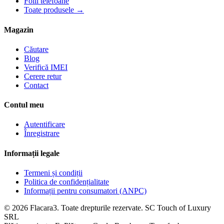
Folii telefoane
Toate produsele →
Magazin
Căutare
Blog
Verifică IMEI
Cerere retur
Contact
Contul meu
Autentificare
Înregistrare
Informații legale
Termeni și condiții
Politica de confidențialitate
Informații pentru consumatori (ANPC)
© 2026 Flacara3. Toate drepturile rezervate. SC Touch of Luxury
SRL