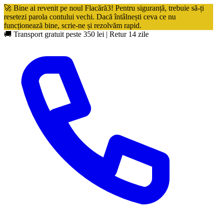
🚀 Bine ai revenit pe noul Flacără3! Pentru siguranță, trebuie să-ți
resetezi parola contului vechi. Dacă întâlnești ceva ce nu
funcționează bine, scrie-ne și rezolvăm rapid.
🚚 Transport gratuit peste 350 lei
|
Retur 14 zile