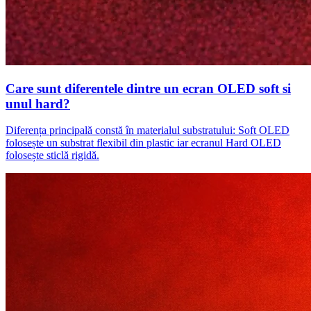
Care sunt diferentele dintre un ecran OLED soft si
unul hard?
Diferența principală constă în materialul substratului: Soft OLED
folosește un substrat flexibil din plastic iar ecranul Hard OLED
folosește sticlă rigidă.