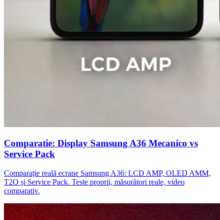
Comparatie: Display Samsung A36 Mecanico vs
Service Pack
Comparație reală ecrane Samsung A36: LCD AMP, OLED AMM,
T2O și Service Pack. Teste proprii, măsurători reale, video
comparativ.