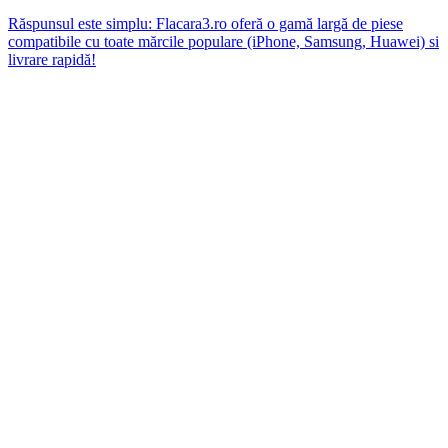
Răspunsul este simplu: Flacara3.ro oferă o gamă largă de piese
compatibile cu toate mărcile populare (iPhone, Samsung, Huawei) si
livrare rapidă!