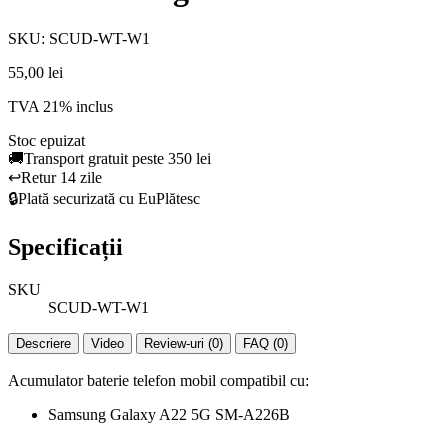
SKU: SCUD-WT-W1
55,00 lei
TVA 21% inclus
Stoc epuizat
🚚
Transport gratuit peste 350 lei
↩️
Retur 14 zile
🔒
Plată securizată cu EuPlătesc
Specificații
SKU
SCUD-WT-W1
Descriere
Video
Review-uri (0)
FAQ (0)
Acumulator baterie telefon mobil compatibil cu:
Samsung Galaxy A22 5G SM-A226B