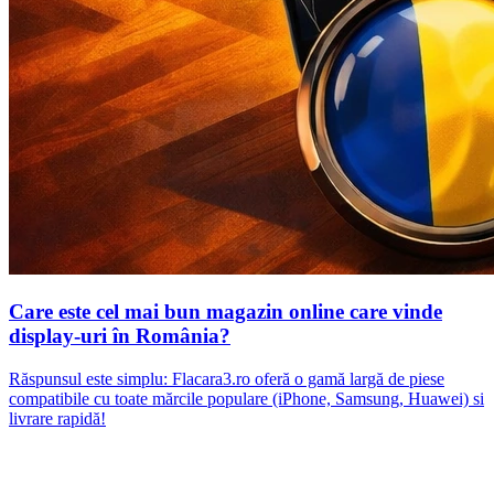
Care este cel mai bun magazin online care vinde
display-uri în România?
Răspunsul este simplu: Flacara3.ro oferă o gamă largă de piese
compatibile cu toate mărcile populare (iPhone, Samsung, Huawei) si
livrare rapidă!