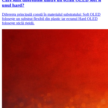
unul hard?
Diferența principală constă în materialul substratului: Soft OLED
folosește un substrat flexibil din plastic iar ecranul Hard OLED
folosește sticlă rigidă.