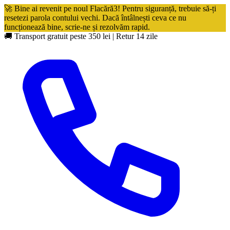
🚀 Bine ai revenit pe noul Flacără3! Pentru siguranță, trebuie să-ți
resetezi parola contului vechi. Dacă întâlnești ceva ce nu
funcționează bine, scrie-ne și rezolvăm rapid.
🚚 Transport gratuit peste 350 lei
|
Retur 14 zile