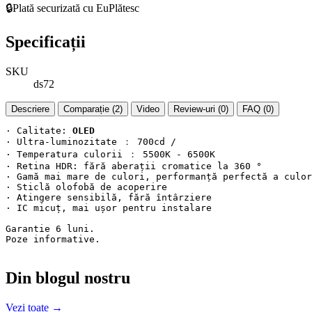
🔒
Plată securizată cu EuPlătesc
Specificații
SKU
ds72
Descriere
Comparație (2)
Video
Review-uri (0)
FAQ (0)
· Calitate: 
OLED
· Ultra-luminozitate ： 700cd /

· Temperatura culorii ： 5500K - 6500K

· Retina HDR: fără aberații cromatice la 360 °

· Gamă mai mare de culori, performanță perfectă a culor
· Sticlă olofobă de acoperire

· Atingere sensibilă, fără întârziere

· IC micuț, mai ușor pentru instalare

Garantie 6 luni.

Poze informative.

Din blogul nostru
Vezi toate →