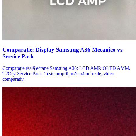
Comparatie: Display Samsung A36 Mecanico vs
Service Pack
Comparație reală ecrane Samsung A36: LCD AMP, OLED AMM,
T2O și Service Pack. Teste proprii, măsurători reale, video
comparativ.