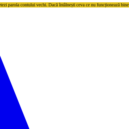
etezi parola contului vechi. Dacă întâlnești ceva ce nu funcționează bine