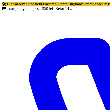
🚀 Bine ai revenit pe noul Flacără3! Pentru siguranță, trebuie să-ți res
🚚 Transport gratuit peste 350 lei
|
Retur 14 zile