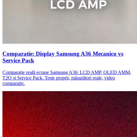
Comparatie: Display Samsung A36 Mecanico vs
Service Pack
Comparație reală ecrane Samsung A36: LCD AMP, OLED AMM,
T2O și Service Pack. Teste proprii, măsurători reale, video
comparativ.