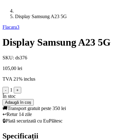
Display Samsung A23 5G
Flacara3
Display Samsung A23 5G
SKU: ds376
105,00 lei
TVA 21% inclus
1
-
+
În stoc
Adaugă în coș
🚚
Transport gratuit peste 350 lei
↩️
Retur 14 zile
🔒
Plată securizată cu EuPlătesc
Specificații