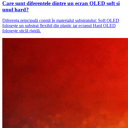
Care sunt diferentele dintre un ecran OLED soft si
unul hard?
Diferența principală constă în materialul substratului: Soft OLED
folosește un substrat flexibil din plastic iar ecranul Hard OLED
folosește sticlă rigidă.