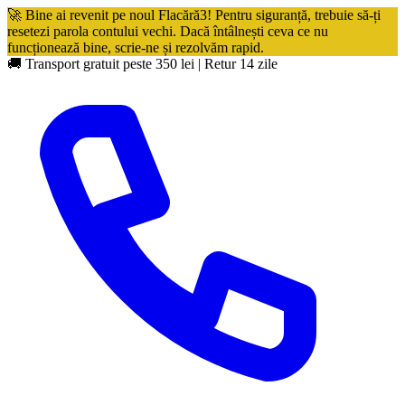
🚀 Bine ai revenit pe noul Flacără3! Pentru siguranță, trebuie să-ți
resetezi parola contului vechi. Dacă întâlnești ceva ce nu
funcționează bine, scrie-ne și rezolvăm rapid.
🚚 Transport gratuit peste 350 lei
|
Retur 14 zile