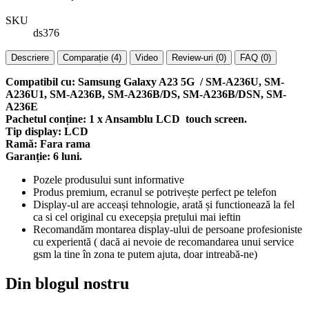
SKU
ds376
Descriere
Comparație (4)
Video
Review-uri (0)
FAQ (0)
Compatibil cu: Samsung Galaxy A23 5G / SM-A236U, SM-
A236U1, SM-A236B, SM-A236B/DS, SM-A236B/DSN, SM-
A236E
Pachetul conține: 1 x Ansamblu LCD touch screen.
Tip display: LCD
Ramă: Fara rama
Garanție: 6 luni.
Pozele produsului sunt informative
Produs premium, ecranul se potrivește perfect pe telefon
Display-ul are acceași tehnologie, arată și functionează la fel
ca si cel original cu execepșia prețului mai ieftin
Recomandăm montarea display-ului de persoane profesioniste
cu experientă ( dacă ai nevoie de recomandarea unui service
gsm la tine în zona te putem ajuta, doar intreabă-ne)
Din blogul nostru