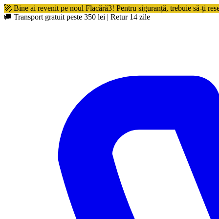
🚀 Bine ai revenit pe noul Flacără3! Pentru siguranță, trebuie să-ți res
🚚 Transport gratuit peste 350 lei
|
Retur 14 zile