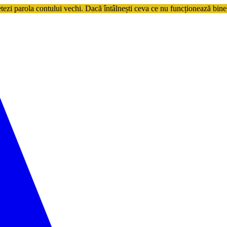
etezi parola contului vechi. Dacă întâlnești ceva ce nu funcționează bine