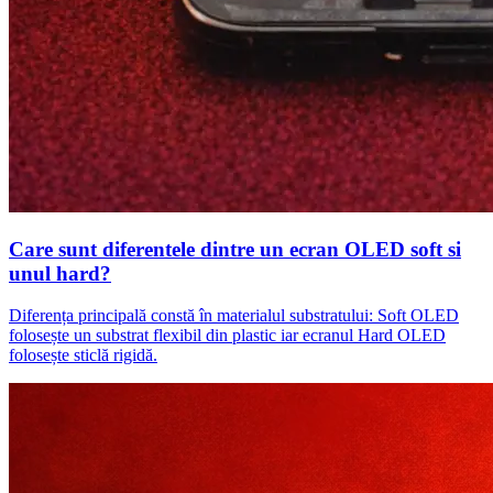
Care sunt diferentele dintre un ecran OLED soft si
unul hard?
Diferența principală constă în materialul substratului: Soft OLED
folosește un substrat flexibil din plastic iar ecranul Hard OLED
folosește sticlă rigidă.