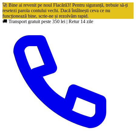
🚀 Bine ai revenit pe noul Flacără3! Pentru siguranță, trebuie să-ți
resetezi parola contului vechi. Dacă întâlnești ceva ce nu
funcționează bine, scrie-ne și rezolvăm rapid.
🚚 Transport gratuit peste 350 lei
|
Retur 14 zile