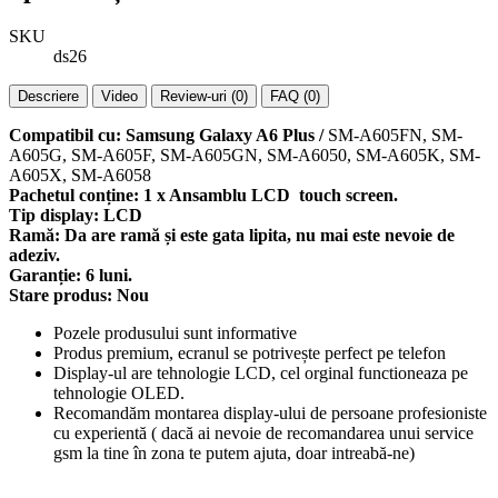
SKU
ds26
Descriere
Video
Review-uri (0)
FAQ (0)
Compatibil cu: Samsung Galaxy A6 Plus /
SM-A605FN, SM-
A605G, SM-A605F, SM-A605GN, SM-A6050, SM-A605K, SM-
A605X, SM-A6058
Pachetul conține: 1 x Ansamblu LCD touch screen.
Tip display: LCD
Ramă: Da are ramă și este gata lipita, nu mai este nevoie de
adeziv.
Garanție: 6 luni.
Stare produs: Nou
Pozele produsului sunt informative
Produs premium, ecranul se potrivește perfect pe telefon
Display-ul are tehnologie LCD, cel orginal functioneaza pe
tehnologie OLED.
Recomandăm montarea display-ului de persoane profesioniste
cu experientă ( dacă ai nevoie de recomandarea unui service
gsm la tine în zona te putem ajuta, doar intreabă-ne)