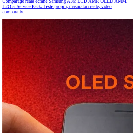
Comparație reală ecrane Samsung A36: LCD AMP, OLED AMM,
T2O și Service Pack. Teste proprii, măsurători reale, video
comparativ.