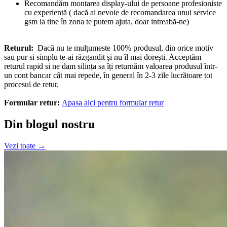
Recomandăm montarea display-ului de persoane profesioniste
cu experientă ( dacă ai nevoie de recomandarea unui service
gsm la tine în zona te putem ajuta, doar intreabă-ne)
Returul:
Dacă nu te mulțumeste 100% produsul, din orice motiv
sau pur si simplu te-ai răzgandit și nu îl mai dorești. Acceptăm
returul rapid si ne dam silința sa îți returnăm valoarea produsul într-
un cont bancar cât mai repede, în general în 2-3 zile lucrătoare tot
procesul de retur.
Formular retur:
Apasa aici pentru formular retur
Din blogul nostru
Vezi toate →