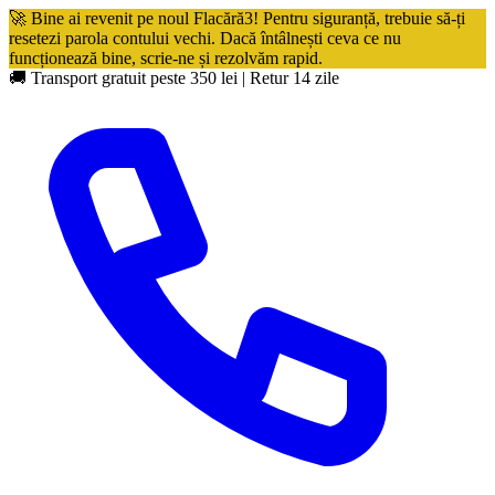
🚀 Bine ai revenit pe noul Flacără3! Pentru siguranță, trebuie să-ți
resetezi parola contului vechi. Dacă întâlnești ceva ce nu
funcționează bine, scrie-ne și rezolvăm rapid.
🚚 Transport gratuit peste 350 lei
|
Retur 14 zile