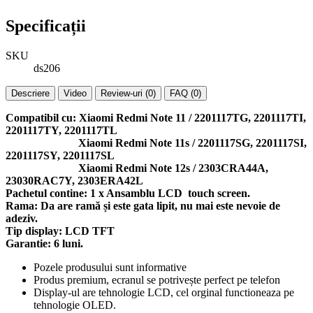
Specificații
SKU
ds206
Descriere
Video
Review-uri (0)
FAQ (0)
Compatibil cu: Xiaomi Redmi Note 11 / 2201117TG, 2201117TI,
2201117TY, 2201117TL
Xiaomi Redmi Note 11s / 2201117SG, 2201117SI,
2201117SY, 2201117SL
Xiaomi Redmi Note 12s / 2303CRA44A,
23030RAC7Y, 2303ERA42L
Pachetul contine: 1 x Ansamblu LCD touch screen.
Rama: Da are ramă și este gata lipit, nu mai este nevoie de
adeziv.
Tip display: LCD TFT
Garantie: 6 luni.
Pozele produsului sunt informative
Produs premium, ecranul se potrivește perfect pe telefon
Display-ul are tehnologie LCD, cel orginal functioneaza pe
tehnologie OLED.