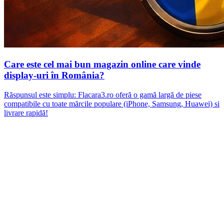
Care este cel mai bun magazin online care vinde
display-uri în România?
Răspunsul este simplu: Flacara3.ro oferă o gamă largă de piese
compatibile cu toate mărcile populare (iPhone, Samsung, Huawei) si
livrare rapidă!