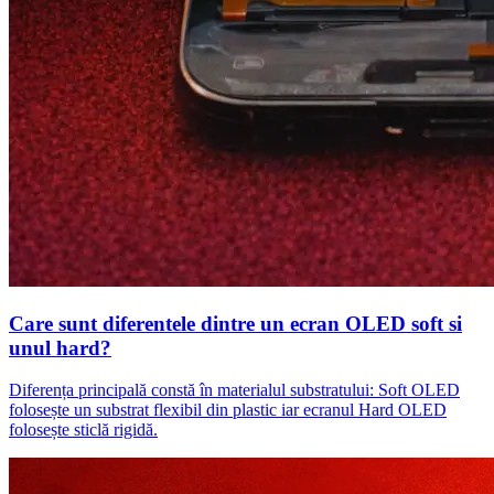
Care sunt diferentele dintre un ecran OLED soft si
unul hard?
Diferența principală constă în materialul substratului: Soft OLED
folosește un substrat flexibil din plastic iar ecranul Hard OLED
folosește sticlă rigidă.