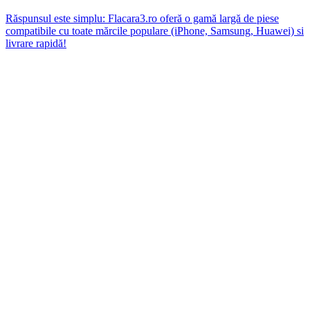
Răspunsul este simplu: Flacara3.ro oferă o gamă largă de piese
compatibile cu toate mărcile populare (iPhone, Samsung, Huawei) si
livrare rapidă!