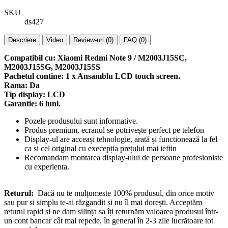
SKU
ds427
Descriere
Video
Review-uri (0)
FAQ (0)
Compatibil cu: Xiaomi Redmi Note 9 / M2003J15SC,
M2003J15SG, M2003J15SS
Pachetul contine: 1 x Ansamblu LCD touch screen.
Rama: Da
Tip display: LCD
Garantie: 6 luni.
Pozele produsului sunt informative.
Produs premium, ecranul se potrivește perfect pe telefon
Display-ul are acceași tehnologie, arată și functionează la fel
ca si cel original cu execepția prețului mai ieftin
Recomandam montarea display-ului de persoane profesioniste
cu experienta.
Returul:
Dacă nu te mulțumeste 100% produsul, din orice motiv
sau pur si simplu te-ai răzgandit și nu îl mai dorești. Acceptăm
returul rapid si ne dam silința sa îți returnăm valoarea produsul într-
un cont bancar cât mai repede, în general în 2-3 zile lucrătoare tot