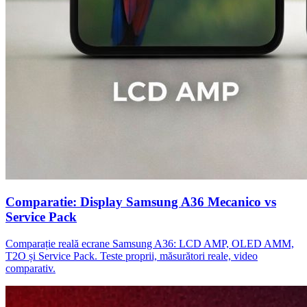
Comparatie: Display Samsung A36 Mecanico vs
Service Pack
Comparație reală ecrane Samsung A36: LCD AMP, OLED AMM,
T2O și Service Pack. Teste proprii, măsurători reale, video
comparativ.