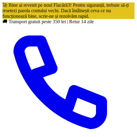
🚀 Bine ai revenit pe noul Flacără3! Pentru siguranță, trebuie să-ți
resetezi parola contului vechi. Dacă întâlnești ceva ce nu
funcționează bine, scrie-ne și rezolvăm rapid.
🚚 Transport gratuit peste 350 lei
|
Retur 14 zile