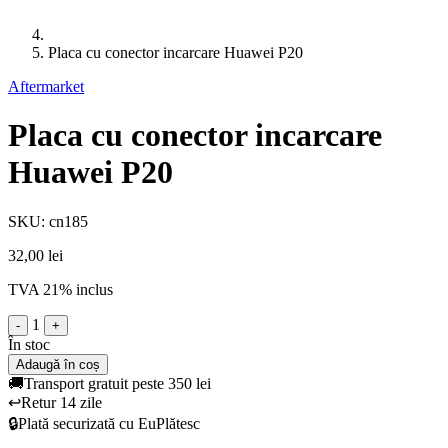
Placa cu conector incarcare Huawei P20
Aftermarket
Placa cu conector incarcare
Huawei P20
SKU: cn185
32,00 lei
TVA 21% inclus
1
-
+
În stoc
Adaugă în coș
🚚
Transport gratuit peste 350 lei
↩️
Retur 14 zile
🔒
Plată securizată cu EuPlătesc