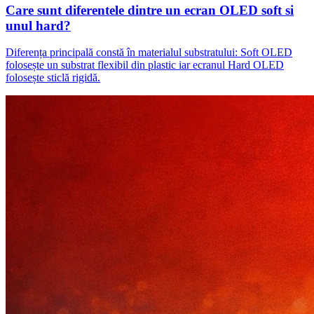
Care sunt diferentele dintre un ecran OLED soft si
unul hard?
Diferența principală constă în materialul substratului: Soft OLED
folosește un substrat flexibil din plastic iar ecranul Hard OLED
folosește sticlă rigidă.