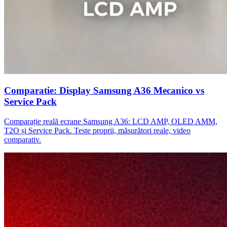
Comparatie: Display Samsung A36 Mecanico vs
Service Pack
Comparație reală ecrane Samsung A36: LCD AMP, OLED AMM,
T2O și Service Pack. Teste proprii, măsurători reale, video
comparativ.