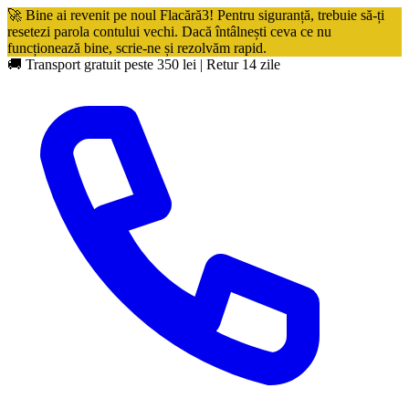
🚀 Bine ai revenit pe noul Flacără3! Pentru siguranță, trebuie să-ți
resetezi parola contului vechi. Dacă întâlnești ceva ce nu
funcționează bine, scrie-ne și rezolvăm rapid.
🚚 Transport gratuit peste 350 lei
|
Retur 14 zile