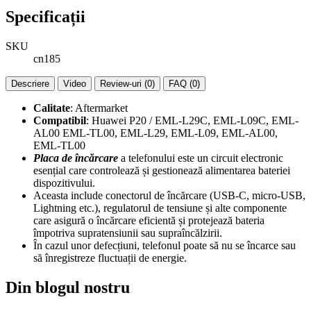
Specificații
SKU
cn185
Descriere
Video
Review-uri (0)
FAQ (0)
Calitate
: Aftermarket
Compatibil
: Huawei P20 / EML-L29C, EML-L09C, EML-
AL00 EML-TL00, EML-L29, EML-L09, EML-AL00,
EML-TL00
Placa de încărcare
a telefonului este un circuit electronic
esențial care controlează și gestionează alimentarea bateriei
dispozitivului.
Aceasta include conectorul de încărcare (USB-C, micro-USB,
Lightning etc.), regulatorul de tensiune și alte componente
care asigură o încărcare eficientă și protejează bateria
împotriva supratensiunii sau supraîncălzirii.
În cazul unor defecțiuni, telefonul poate să nu se încarce sau
să înregistreze fluctuații de energie.
Din blogul nostru