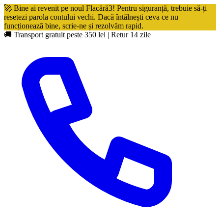
🚀 Bine ai revenit pe noul Flacără3! Pentru siguranță, trebuie să-ți
resetezi parola contului vechi. Dacă întâlnești ceva ce nu
funcționează bine, scrie-ne și rezolvăm rapid.
🚚 Transport gratuit peste 350 lei
|
Retur 14 zile