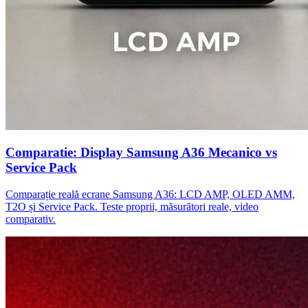
Comparatie: Display Samsung A36 Mecanico vs
Service Pack
Comparație reală ecrane Samsung A36: LCD AMP, OLED AMM,
T2O și Service Pack. Teste proprii, măsurători reale, video
comparativ.