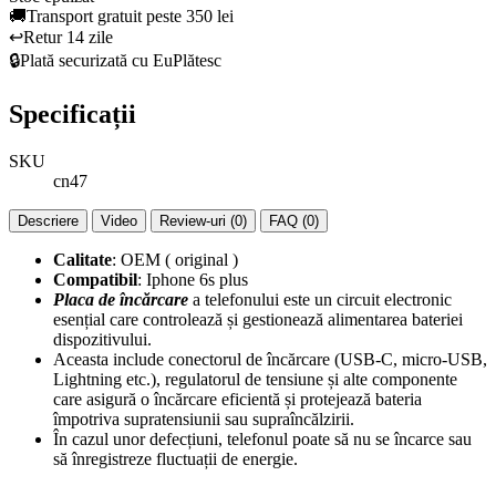
🚚
Transport gratuit peste 350 lei
↩️
Retur 14 zile
🔒
Plată securizată cu EuPlătesc
Specificații
SKU
cn47
Descriere
Video
Review-uri (0)
FAQ (0)
Calitate
: OEM ( original )
Compatibil
: Iphone 6s plus
Placa de încărcare
a telefonului este un circuit electronic
esențial care controlează și gestionează alimentarea bateriei
dispozitivului.
Aceasta include conectorul de încărcare (USB-C, micro-USB,
Lightning etc.), regulatorul de tensiune și alte componente
care asigură o încărcare eficientă și protejează bateria
împotriva supratensiunii sau supraîncălzirii.
În cazul unor defecțiuni, telefonul poate să nu se încarce sau
să înregistreze fluctuații de energie.