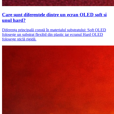
Care sunt diferentele dintre un ecran OLED soft si
unul hard?
Diferența principală constă în materialul substratului: Soft OLED
folosește un substrat flexibil din plastic iar ecranul Hard OLED
folosește sticlă rigidă.