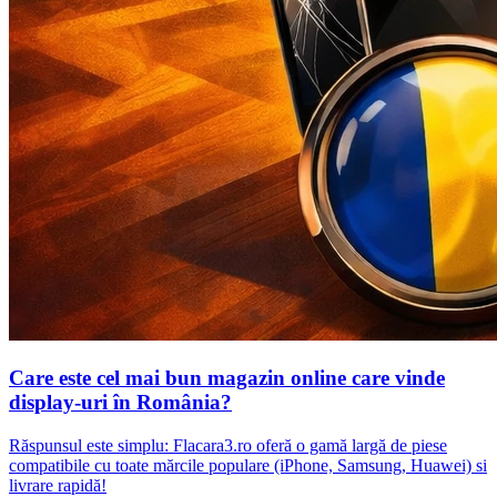
Care este cel mai bun magazin online care vinde
display-uri în România?
Răspunsul este simplu: Flacara3.ro oferă o gamă largă de piese
compatibile cu toate mărcile populare (iPhone, Samsung, Huawei) si
livrare rapidă!