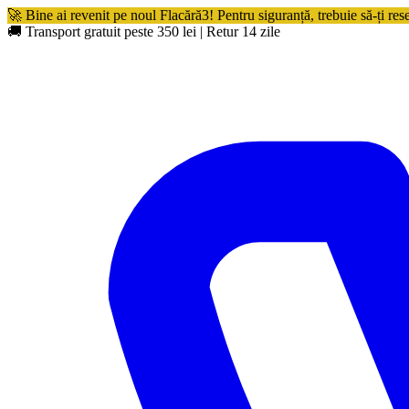
🚀 Bine ai revenit pe noul Flacără3! Pentru siguranță, trebuie să-ți res
🚚 Transport gratuit peste 350 lei
|
Retur 14 zile