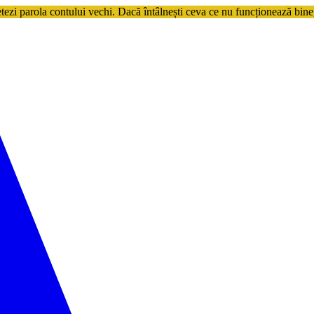
etezi parola contului vechi. Dacă întâlnești ceva ce nu funcționează bine