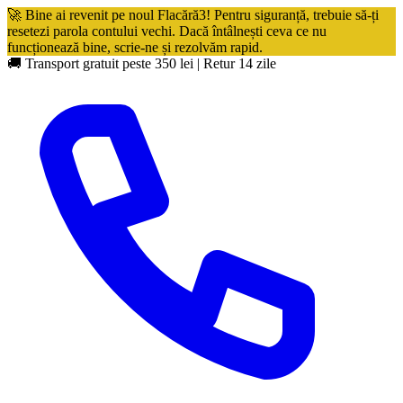
🚀 Bine ai revenit pe noul Flacără3! Pentru siguranță, trebuie să-ți
resetezi parola contului vechi. Dacă întâlnești ceva ce nu
funcționează bine, scrie-ne și rezolvăm rapid.
🚚 Transport gratuit peste 350 lei
|
Retur 14 zile