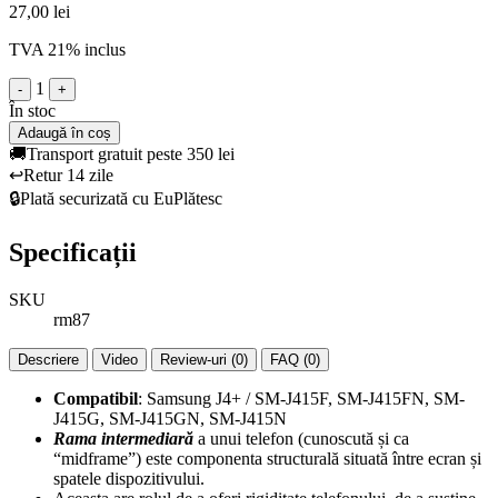
27,00 lei
TVA 21% inclus
1
-
+
În stoc
Adaugă în coș
🚚
Transport gratuit peste 350 lei
↩️
Retur 14 zile
🔒
Plată securizată cu EuPlătesc
Specificații
SKU
rm87
Descriere
Video
Review-uri (0)
FAQ (0)
Compatibil
: Samsung J4+ / SM-J415F, SM-J415FN, SM-
J415G, SM-J415GN, SM-J415N
Rama intermediară
a unui telefon (cunoscută și ca
“midframe”) este componenta structurală situată între ecran și
spatele dispozitivului.