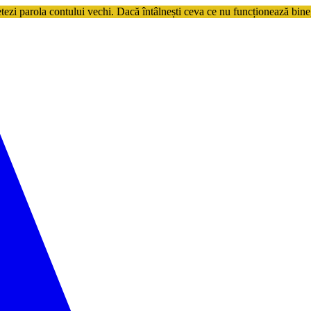
etezi parola contului vechi. Dacă întâlnești ceva ce nu funcționează bine