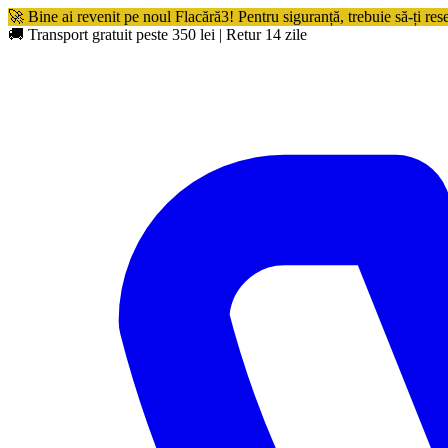
🚀 Bine ai revenit pe noul Flacără3! Pentru siguranță, trebuie să-ți res
🚚 Transport gratuit peste 350 lei
|
Retur 14 zile