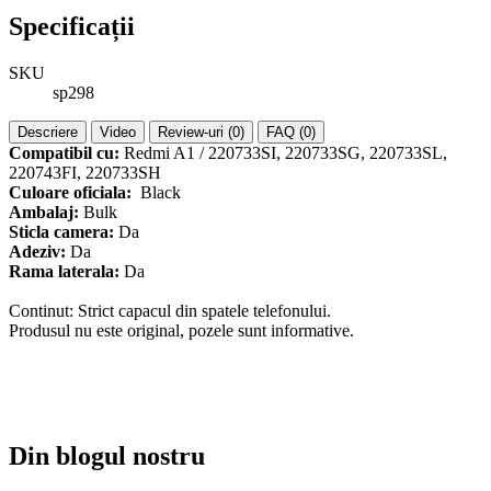
Specificații
SKU
sp298
Descriere
Video
Review-uri (0)
FAQ (0)
Compatibil cu:
Redmi A1 / 220733SI, 220733SG, 220733SL,
220743FI, 220733SH
Culoare oficiala:
Black
Ambalaj:
Bulk
Sticla camera:
Da
Adeziv:
Da
Rama laterala:
Da
Continut: Strict capacul din spatele telefonului.
Produsul nu este original, pozele sunt informative.
Din blogul nostru