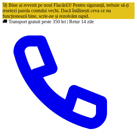
🚀 Bine ai revenit pe noul Flacără3! Pentru siguranță, trebuie să-ți
resetezi parola contului vechi. Dacă întâlnești ceva ce nu
funcționează bine, scrie-ne și rezolvăm rapid.
🚚 Transport gratuit peste 350 lei
|
Retur 14 zile