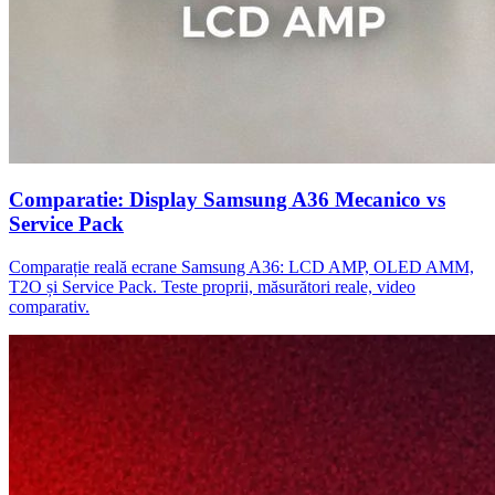
Comparatie: Display Samsung A36 Mecanico vs
Service Pack
Comparație reală ecrane Samsung A36: LCD AMP, OLED AMM,
T2O și Service Pack. Teste proprii, măsurători reale, video
comparativ.