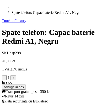
Spate telefon: Capac baterie Redmi A1, Negru
Touch of luxury
Spate telefon: Capac baterie
Redmi A1, Negru
SKU: sp298
41,00 lei
TVA 21% inclus
1
-
+
În stoc
Adaugă în coș
🚚
Transport gratuit peste 350 lei
↩️
Retur 14 zile
🔒
Plată securizată cu EuPlătesc