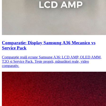
Comparatie: Display Samsung A36 Mecanico vs
Service Pack
Comparație reală ecrane Samsung A36: LCD AMP, OLED AMM,
T2O și Service Pack. Teste proprii, măsurători reale, video
comparativ.