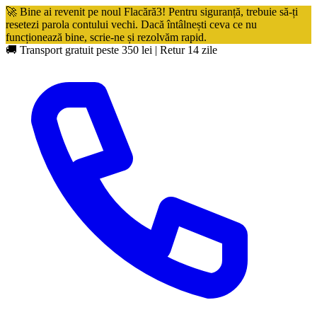
🚀 Bine ai revenit pe noul Flacără3! Pentru siguranță, trebuie să-ți
resetezi parola contului vechi. Dacă întâlnești ceva ce nu
funcționează bine, scrie-ne și rezolvăm rapid.
🚚 Transport gratuit peste 350 lei
|
Retur 14 zile