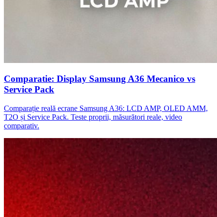
Comparatie: Display Samsung A36 Mecanico vs
Service Pack
Comparație reală ecrane Samsung A36: LCD AMP, OLED AMM,
T2O și Service Pack. Teste proprii, măsurători reale, video
comparativ.