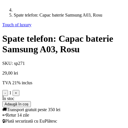
Spate telefon: Capac baterie Samsung A03, Rosu
Touch of luxury
Spate telefon: Capac baterie
Samsung A03, Rosu
SKU: sp271
29,00 lei
TVA 21% inclus
1
-
+
În stoc
Adaugă în coș
🚚
Transport gratuit peste 350 lei
↩️
Retur 14 zile
🔒
Plată securizată cu EuPlătesc