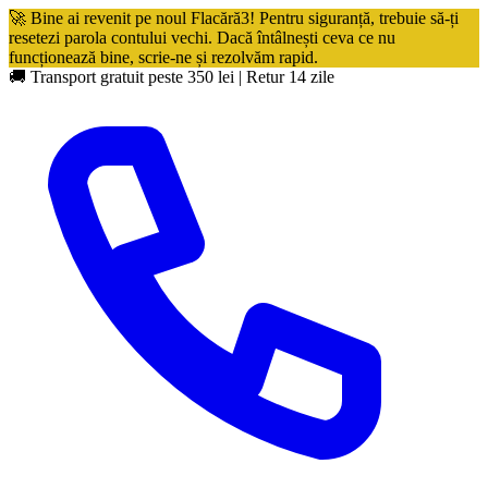
🚀 Bine ai revenit pe noul Flacără3! Pentru siguranță, trebuie să-ți
resetezi parola contului vechi. Dacă întâlnești ceva ce nu
funcționează bine, scrie-ne și rezolvăm rapid.
🚚 Transport gratuit peste 350 lei
|
Retur 14 zile