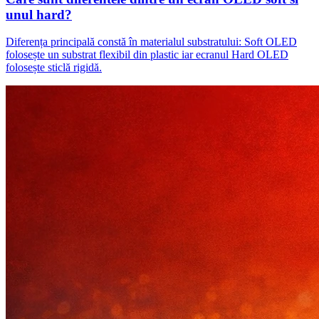
unul hard?
Diferența principală constă în materialul substratului: Soft OLED
folosește un substrat flexibil din plastic iar ecranul Hard OLED
folosește sticlă rigidă.