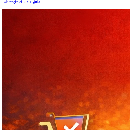
folosește sticlă rigidă.