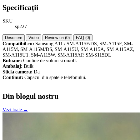
Specificații
SKU
sp227
Descriere
Video
Review-uri (0)
FAQ (0)
Compatibil cu:
Samsung A11 / SM-A115F/DS, SM-A115F, SM-
A115M, SM-A115M/DS, SM-A115U, SM-A115A, SM-A115AZ,
SM-A115U1, SM-A115W, SM-A115AP, SM-S115DL
Butoane:
Contine de volum si on/off.
Ambalaj:
Bulk
Sticla camera:
Da
Continut:
Capacul din spatele telefonului.
Din blogul nostru
Vezi toate →