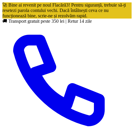
🚀 Bine ai revenit pe noul Flacără3! Pentru siguranță, trebuie să-ți
resetezi parola contului vechi. Dacă întâlnești ceva ce nu
funcționează bine, scrie-ne și rezolvăm rapid.
🚚 Transport gratuit peste 350 lei
|
Retur 14 zile