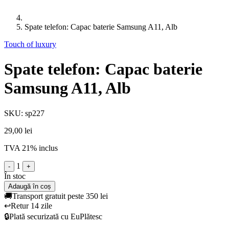
Spate telefon: Capac baterie Samsung A11, Alb
Touch of luxury
Spate telefon: Capac baterie
Samsung A11, Alb
SKU: sp227
29,00 lei
TVA 21% inclus
1
-
+
În stoc
Adaugă în coș
🚚
Transport gratuit peste 350 lei
↩️
Retur 14 zile
🔒
Plată securizată cu EuPlătesc