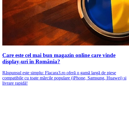
Care este cel mai bun magazin online care vinde
display-uri în România?
Răspunsul este simplu: Flacara3.ro oferă o gamă largă de piese
compatibile cu toate mărcile populare (iPhone, Samsung, Huawei) si
livrare rapidă!