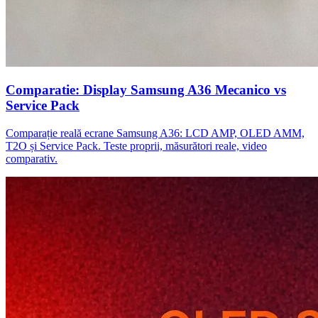
Comparatie: Display Samsung A36 Mecanico vs
Service Pack
Comparație reală ecrane Samsung A36: LCD AMP, OLED AMM,
T2O și Service Pack. Teste proprii, măsurători reale, video
comparativ.