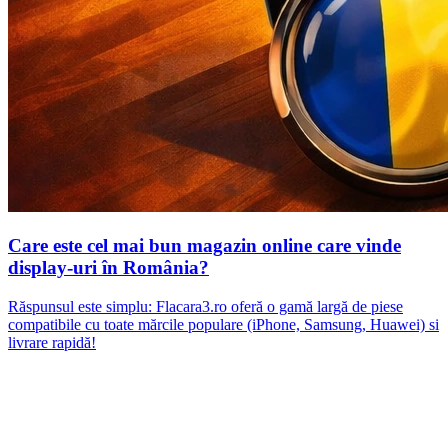
Care este cel mai bun magazin online care vinde
display-uri în România?
Răspunsul este simplu: Flacara3.ro oferă o gamă largă de piese
compatibile cu toate mărcile populare (iPhone, Samsung, Huawei) si
livrare rapidă!