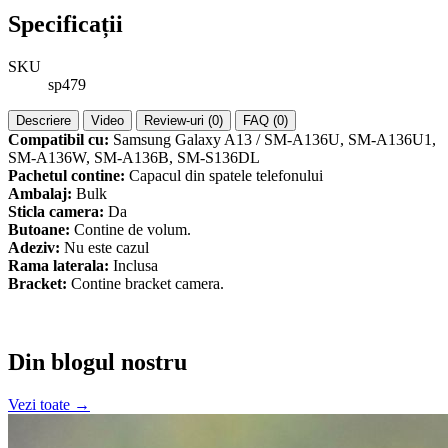
Specificații
SKU
sp479
Descriere
Video
Review-uri (0)
FAQ (0)
Compatibil cu:
Samsung Galaxy A13 / SM-A136U, SM-A136U1,
SM-A136W, SM-A136B, SM-S136DL
Pachetul contine:
Capacul din spatele telefonului
Ambalaj:
Bulk
Sticla camera:
Da
Butoane:
Contine de volum.
Adeziv:
Nu este cazul
Rama laterala:
Inclusa
Bracket:
Contine bracket camera.
Din blogul nostru
Vezi toate →