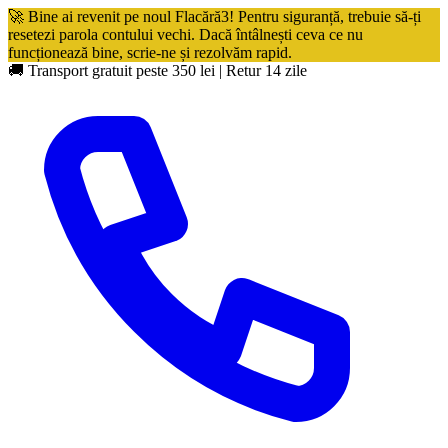
🚀 Bine ai revenit pe noul Flacără3! Pentru siguranță, trebuie să-ți
resetezi parola contului vechi. Dacă întâlnești ceva ce nu
funcționează bine, scrie-ne și rezolvăm rapid.
🚚 Transport gratuit peste 350 lei
|
Retur 14 zile