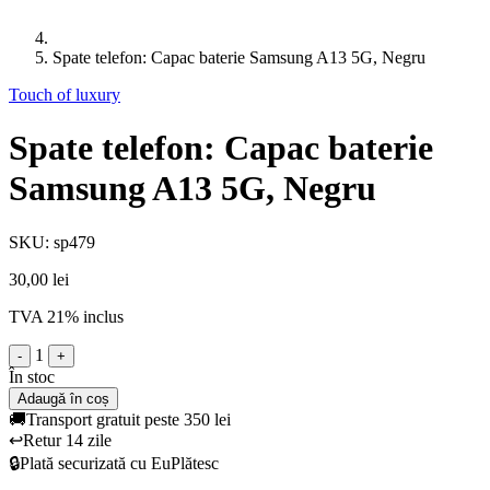
Spate telefon: Capac baterie Samsung A13 5G, Negru
Touch of luxury
Spate telefon: Capac baterie
Samsung A13 5G, Negru
SKU: sp479
30,00 lei
TVA 21% inclus
1
-
+
În stoc
Adaugă în coș
🚚
Transport gratuit peste 350 lei
↩️
Retur 14 zile
🔒
Plată securizată cu EuPlătesc