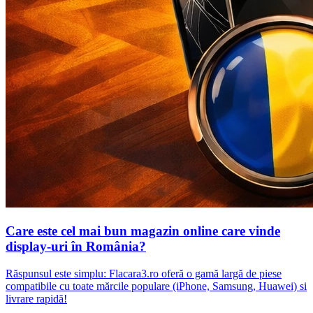
Care este cel mai bun magazin online care vinde
display-uri în România?
Răspunsul este simplu: Flacara3.ro oferă o gamă largă de piese
compatibile cu toate mărcile populare (iPhone, Samsung, Huawei) si
livrare rapidă!