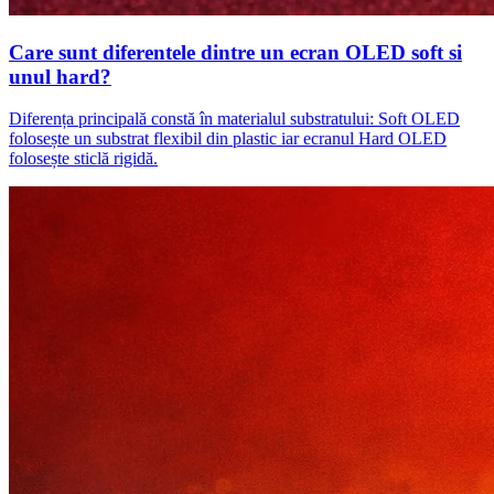
Care sunt diferentele dintre un ecran OLED soft si
unul hard?
Diferența principală constă în materialul substratului: Soft OLED
folosește un substrat flexibil din plastic iar ecranul Hard OLED
folosește sticlă rigidă.