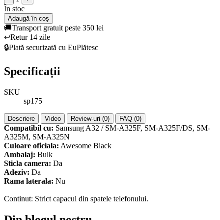
În stoc
Adaugă în coș
🚚
Transport gratuit peste 350 lei
↩️
Retur 14 zile
🔒
Plată securizată cu EuPlătesc
Specificații
SKU
sp175
Descriere
Video
Review-uri (0)
FAQ (0)
Compatibil cu:
Samsung A32 / SM-A325F, SM-A325F/DS, SM-
A325M, SM-A325N
Culoare oficiala:
Awesome Black
Ambalaj:
Bulk
Sticla camera:
Da
Adeziv:
Da
Rama laterala:
Nu
Continut: Strict capacul din spatele telefonului.
Din blogul nostru