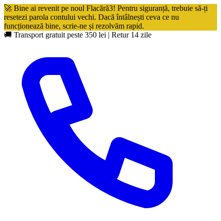
🚀 Bine ai revenit pe noul Flacără3! Pentru siguranță, trebuie să-ți
resetezi parola contului vechi. Dacă întâlnești ceva ce nu
funcționează bine, scrie-ne și rezolvăm rapid.
🚚 Transport gratuit peste 350 lei
|
Retur 14 zile