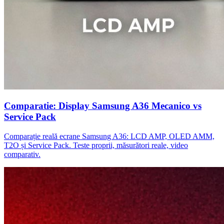
Comparatie: Display Samsung A36 Mecanico vs
Service Pack
Comparație reală ecrane Samsung A36: LCD AMP, OLED AMM,
T2O și Service Pack. Teste proprii, măsurători reale, video
comparativ.