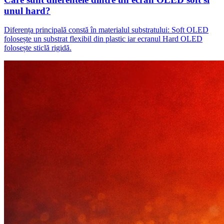
unul hard?
Diferența principală constă în materialul substratului: Soft OLED
folosește un substrat flexibil din plastic iar ecranul Hard OLED
folosește sticlă rigidă.