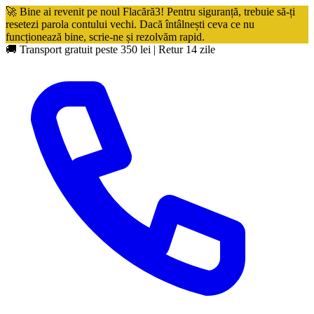
🚀 Bine ai revenit pe noul Flacără3! Pentru siguranță, trebuie să-ți
resetezi parola contului vechi. Dacă întâlnești ceva ce nu
funcționează bine, scrie-ne și rezolvăm rapid.
🚚 Transport gratuit peste 350 lei
|
Retur 14 zile