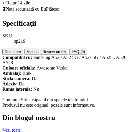
↩️
Retur 14 zile
🔒
Plată securizată cu EuPlătesc
Specificații
SKU
sp219
Descriere
Video
Review-uri (0)
FAQ (0)
Compatibil cu:
Samsung A52 / A52 5G / A52s 5G / A525 , A526,
A528
Culoare oficiala:
Awesome Violet
Ambalaj:
Bulk
Sticla camera:
Da
Adeziv:
Da
Rama laterala:
Nu
Continut: Strict capacul din spatele telefonului.
Produsul nu este original, pozele sunt informative.
Din blogul nostru
Vezi toate →