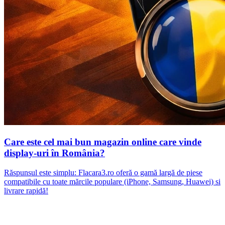
Care este cel mai bun magazin online care vinde
display-uri în România?
Răspunsul este simplu: Flacara3.ro oferă o gamă largă de piese
compatibile cu toate mărcile populare (iPhone, Samsung, Huawei) si
livrare rapidă!