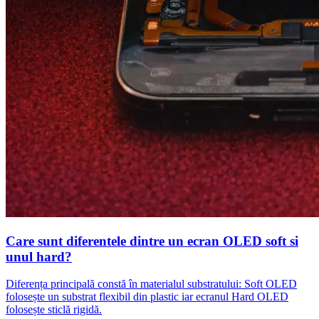
Care sunt diferentele dintre un ecran OLED soft si
unul hard?
Diferența principală constă în materialul substratului: Soft OLED
folosește un substrat flexibil din plastic iar ecranul Hard OLED
folosește sticlă rigidă.