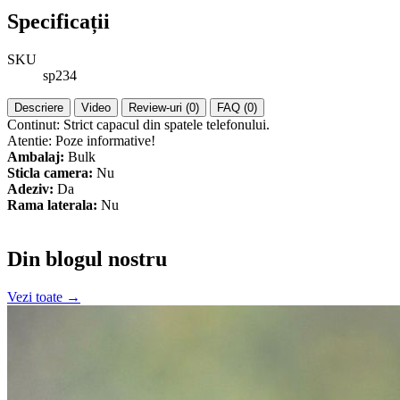
Specificații
SKU
sp234
Descriere
Video
Review-uri (0)
FAQ (0)
Continut: Strict capacul din spatele telefonului.
Atentie: Poze informative!
Ambalaj:
Bulk
Sticla camera:
Nu
Adeziv:
Da
Rama laterala:
Nu
Din blogul nostru
Vezi toate →