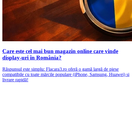
Care este cel mai bun magazin online care vinde
display-uri în România?
Răspunsul este simplu: Flacara3.ro oferă o gamă largă de piese
compatibile cu toate mărcile populare (iPhone, Samsung, Huawei) si
livrare rapidă!