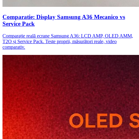
Comparatie: Display Samsung A36 Mecanico vs
Service Pack
Comparație reală ecrane Samsung A36: LCD AMP, OLED AMM,
T2O și Service Pack. Teste proprii, măsurători reale, video
comparativ.