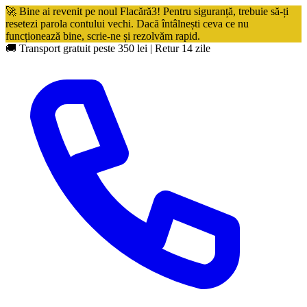
🚀 Bine ai revenit pe noul Flacără3! Pentru siguranță, trebuie să-ți
resetezi parola contului vechi. Dacă întâlnești ceva ce nu
funcționează bine, scrie-ne și rezolvăm rapid.
🚚 Transport gratuit peste 350 lei
|
Retur 14 zile