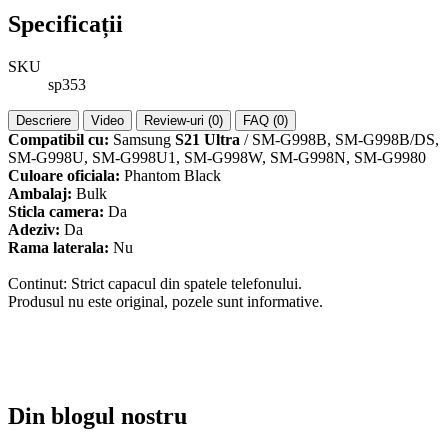
Specificații
SKU
sp353
Descriere
Video
Review-uri (0)
FAQ (0)
Compatibil cu:
Samsung
S21 Ultra
/ SM-G998B, SM-G998B/DS,
SM-G998U, SM-G998U1, SM-G998W, SM-G998N, SM-G9980
Culoare oficiala:
Phantom Black
Ambalaj:
Bulk
Sticla camera:
Da
Adeziv:
Da
Rama laterala:
Nu
Continut: Strict capacul din spatele telefonului.
Produsul nu este original, pozele sunt informative.
Din blogul nostru