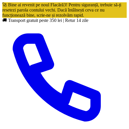
🚀 Bine ai revenit pe noul Flacără3! Pentru siguranță, trebuie să-ți
resetezi parola contului vechi. Dacă întâlnești ceva ce nu
funcționează bine, scrie-ne și rezolvăm rapid.
🚚 Transport gratuit peste 350 lei
|
Retur 14 zile