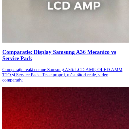
Comparatie: Display Samsung A36 Mecanico vs
Service Pack
Comparație reală ecrane Samsung A36: LCD AMP, OLED AMM,
T2O și Service Pack. Teste proprii, măsurători reale, video
comparativ.