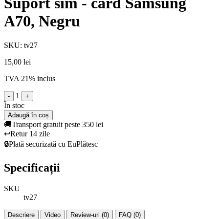
Suport sim - card Samsung
A70, Negru
SKU: tv27
15,00 lei
TVA 21% inclus
1
-
+
În stoc
Adaugă în coș
🚚
Transport gratuit peste 350 lei
↩️
Retur 14 zile
🔒
Plată securizată cu EuPlătesc
Specificații
SKU
tv27
Descriere
Video
Review-uri (0)
FAQ (0)