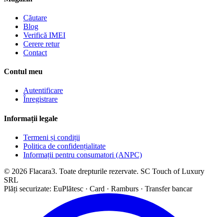
Căutare
Blog
Verifică IMEI
Cerere retur
Contact
Contul meu
Autentificare
Înregistrare
Informații legale
Termeni și condiții
Politica de confidențialitate
Informații pentru consumatori (ANPC)
© 2026 Flacara3. Toate drepturile rezervate. SC Touch of Luxury
SRL
Plăți securizate: EuPlătesc · Card · Ramburs · Transfer bancar