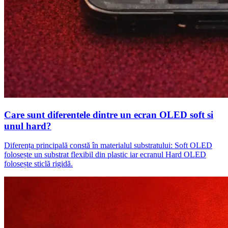
Care sunt diferentele dintre un ecran OLED soft si
unul hard?
Diferența principală constă în materialul substratului: Soft OLED
folosește un substrat flexibil din plastic iar ecranul Hard OLED
folosește sticlă rigidă.