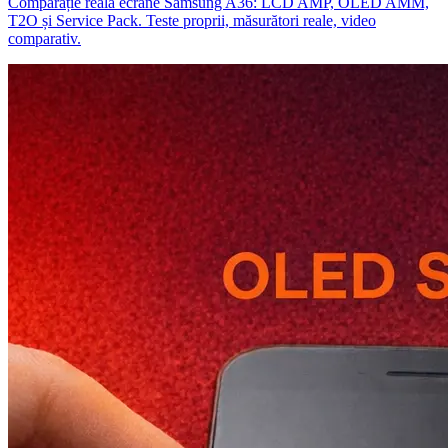
Comparație reală ecrane Samsung A36: LCD AMP, OLED AMM,
T2O și Service Pack. Teste proprii, măsurători reale, video
comparativ.