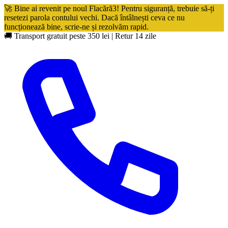
🚀 Bine ai revenit pe noul Flacără3! Pentru siguranță, trebuie să-ți
resetezi parola contului vechi. Dacă întâlnești ceva ce nu
funcționează bine, scrie-ne și rezolvăm rapid.
🚚 Transport gratuit peste 350 lei
|
Retur 14 zile