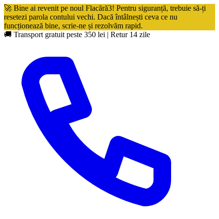
🚀 Bine ai revenit pe noul Flacără3! Pentru siguranță, trebuie să-ți
resetezi parola contului vechi. Dacă întâlnești ceva ce nu
funcționează bine, scrie-ne și rezolvăm rapid.
🚚 Transport gratuit peste 350 lei
|
Retur 14 zile