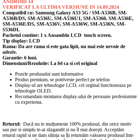
ANDROID 14
VERIFICAT LA ULTIMA VERSIUNE IN 14.09.2024
Compatibil cu: Samsung Galaxy A53 5G / SM-A536B, SM-
A536B/DS, SM-A536U, SM-A536U1, SM-A5360, SM-A536E,
SM-A536E/DS, SM-A536V, SM-A536W, SM-A536N, SM-
S536DL
Pachetul contine: 1 x Ansamblu LCD touch screen.
Tip display: LCD
Rama: Da are rama si este gata lipit, nu mai este nevoie de
adeziv.
Garantie: 6 luni.
Dimensiuni/Rezolutie: La fel ca si cel original
Pozele produsului sunt informative
Produs premium, se potriveste perfect pe telefon
Display-ul are tehnologie LCD, cel orginal functioneaza pe
tehnologie OLED.
Recomandam montarea display-ului de persoane profesioniste
cu experienta.
Returul:
Dacă nu te mulțumeste 100% produsul, din orice motiv
sau pur si simplu te-ai răzgandit și nu îl mai dorești. Acceptăm
returul rapid si ne dam silința sa îți returnăm valoarea produsul într-