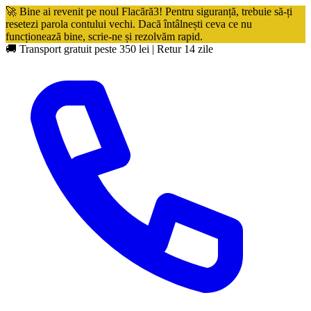
🚀 Bine ai revenit pe noul Flacără3! Pentru siguranță, trebuie să-ți
resetezi parola contului vechi. Dacă întâlnești ceva ce nu
funcționează bine, scrie-ne și rezolvăm rapid.
🚚 Transport gratuit peste 350 lei
|
Retur 14 zile