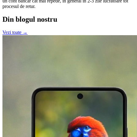
un cont bancar cât mai repede, în general în 2-3 zile lucrătoare tot
procesul de retur.
Din blogul nostru
Vezi toate →