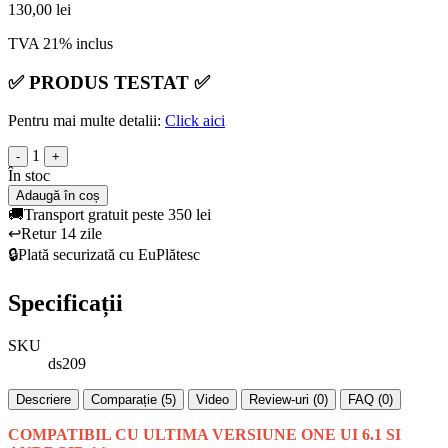
130,00 lei
TVA 21% inclus
✅
PRODUS TESTAT
✅
Pentru mai multe detalii:
Click aici
1
-
+
În stoc
Adaugă în coș
🚚
Transport gratuit peste 350 lei
↩️
Retur 14 zile
🔒
Plată securizată cu EuPlătesc
Specificații
SKU
ds209
Descriere
Comparație (5)
Video
Review-uri (0)
FAQ (0)
COMPATIBIL CU ULTIMA VERSIUNE ONE UI 6.1 SI