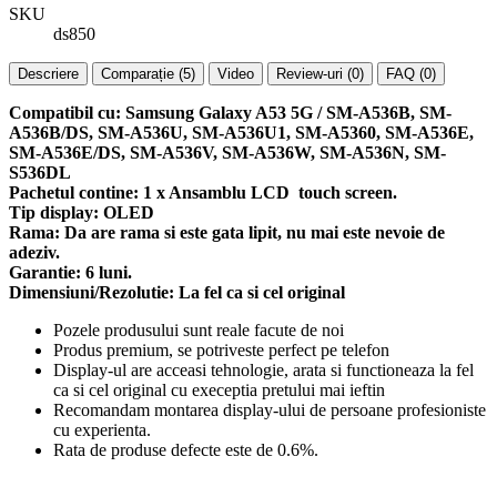
SKU
ds850
Descriere
Comparație (5)
Video
Review-uri (0)
FAQ (0)
Compatibil cu: Samsung Galaxy A53 5G / SM-A536B, SM-
A536B/DS, SM-A536U, SM-A536U1, SM-A5360, SM-A536E,
SM-A536E/DS, SM-A536V, SM-A536W, SM-A536N, SM-
S536DL
Pachetul contine: 1 x Ansamblu LCD touch screen.
Tip display: OLED
Rama: Da are rama si este gata lipit, nu mai este nevoie de
adeziv.
Garantie: 6 luni.
Dimensiuni/Rezolutie: La fel ca si cel original
Pozele produsului sunt reale facute de noi
Produs premium, se potriveste perfect pe telefon
Display-ul are acceasi tehnologie, arata si functioneaza la fel
ca si cel original cu execeptia pretului mai ieftin
Recomandam montarea display-ului de persoane profesioniste
cu experienta.
Rata de produse defecte este de 0.6%.