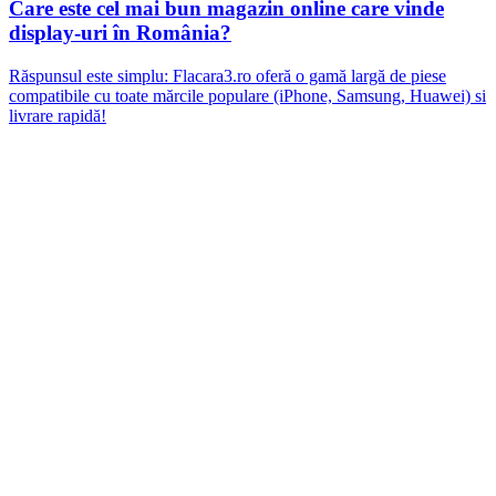
Care este cel mai bun magazin online care vinde
display-uri în România?
Răspunsul este simplu: Flacara3.ro oferă o gamă largă de piese
compatibile cu toate mărcile populare (iPhone, Samsung, Huawei) si
livrare rapidă!