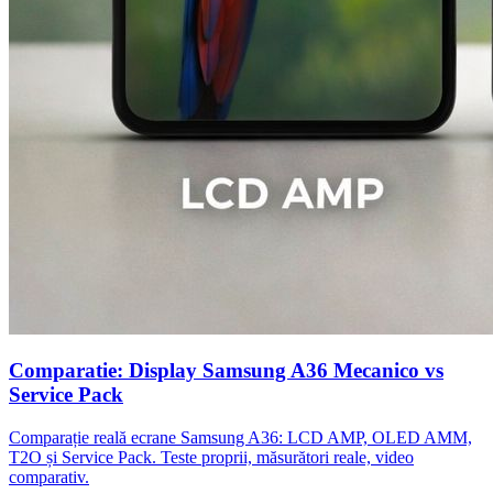
Comparatie: Display Samsung A36 Mecanico vs
Service Pack
Comparație reală ecrane Samsung A36: LCD AMP, OLED AMM,
T2O și Service Pack. Teste proprii, măsurători reale, video
comparativ.