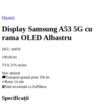
Flacara3
Display Samsung A53 5G cu
rama OLED Albastru
SKU: ds850
190,00 lei
TVA 21% inclus
Stoc epuizat
🚚
Transport gratuit peste 350 lei
↩️
Retur 14 zile
🔒
Plată securizată cu EuPlătesc
Specificații