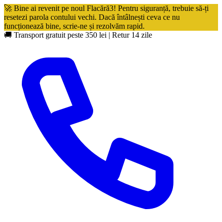
🚀 Bine ai revenit pe noul Flacără3! Pentru siguranță, trebuie să-ți
resetezi parola contului vechi. Dacă întâlnești ceva ce nu
funcționează bine, scrie-ne și rezolvăm rapid.
🚚 Transport gratuit peste 350 lei
|
Retur 14 zile